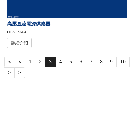
高壓直流電源供應器
HPS1.5K04
詳細介紹
≤
<
1
2
3
4
5
6
7
8
9
10
>
≥