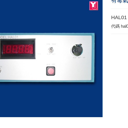
有毒
HAL01
代碼
hal