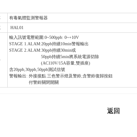
稱
有毒氣體監測警報器
號
HAL01
輸入訊號電壓範圍:0~500ppb: 0~+10V
STAGE 1.ALAM:20ppb持續10min警報輸出
STAGE 2.ALAM:30ppb持續30min或
50ppb持續5min將系統電源切除
格
(AC110V/15A容量,雙插座)
含20ppb,30ppb,50ppb測試信號
警報輸出: 外接接點.三色警示燈及警鈴,含警鈴復歸按鈕
付警鈴關閉開關