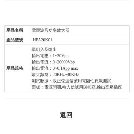
產品名稱
電壓波形功率放大器
產品型號
HPA20K01
單組入及輸出
輸出電壓：1~20Vpp
輸出電流：0~20000Vpp
產品規格
輸出電流：0~0.1App max
放大頻寬：20KHz~40KHz
測試數據：以正弦波信號用電阻性負載測試
面板：電源開關,輸入信號用BNC座,輸出高壓插座