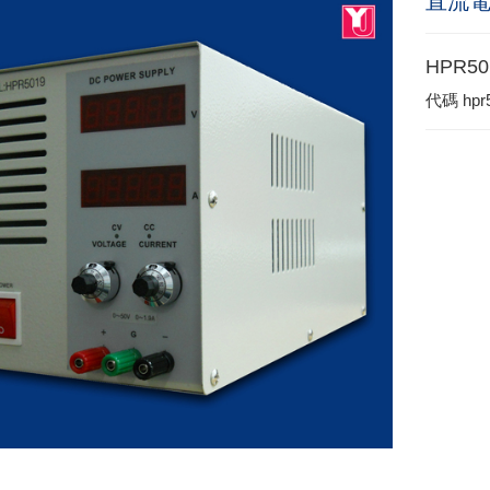
直流
HPR50
代碼
hpr