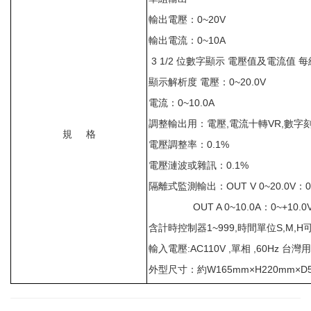
輸出電壓：
0~20V
輸出電流：
0~10A
3 1/2
位數字顯示
電壓值及電流值
每
顯示解析度
電壓：
0~20.0V
電流：
0~10.0A
調整輸出用：電壓
,
電流十轉
VR,
數字
規
格
電壓調整率：
0.1%
電壓漣波或雜訊：
0.1%
隔離式監測輸出：
OUT V 0~20.0V
：
0
OUT A 0~10.0A
：
0~+10.0
含計時控制器
1~999,
時間單位
S,M,H
輸入電壓
:AC110V ,
單相
,60Hz
台灣用
外型尺寸：約
W165mm
×
H220mm
×
D