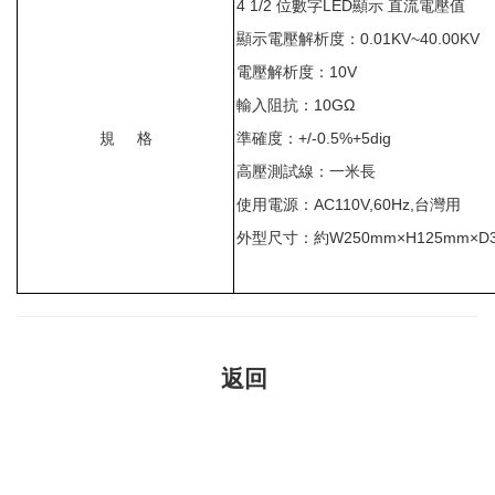
4 1/2
位數字
LED
顯示
直流電壓值
顯示電壓解析度：
0.01KV~40.00KV
電壓解析度：
10V
輸入阻抗：
10G
Ω
規
格
準確度：
+/-0.5%+5dig
高壓測試線：一米長
使用電源：
AC110V,60Hz,
台灣用
外型尺寸：約
W250mm
×
H125mm
×
D