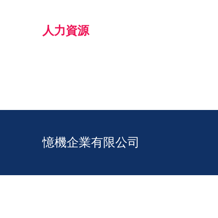
人力資源
憶機企業有限公司