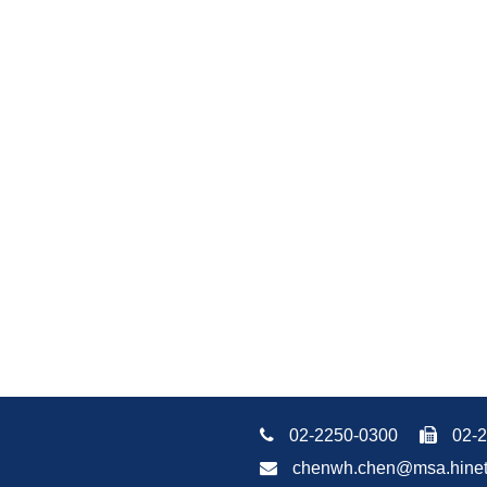
02-2250-0300
02-2
chenwh.chen@msa.hine