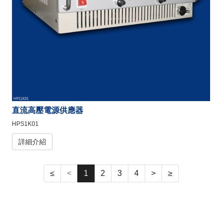
直流高壓電源供應器
HPS1K01
詳細介紹
≤
<
1
2
3
4
>
≥