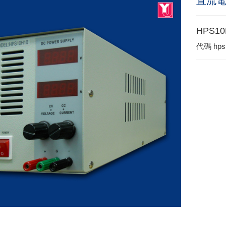
直流
HPS10
代碼
hps