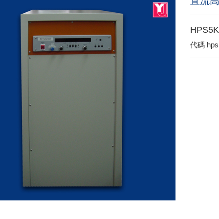
直流
HPS5K
代碼
hps