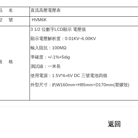
品
名
直流高壓電壓表
型
號
HVM6K
位數字
顯示
電壓值
3 1/2
LCD
顯示電壓解析度：
0.01KV~6.00KV
輸入阻抗：
Ω
100M
準確度：
+/-1%+5dig
規
格
測試線：一米長
使用電源：
三號電池四個
1.5V*4=6V DC
外型尺寸：約
×
×
塑膠殼
W
160m
m
H
85m
m
D
170m
m(
)