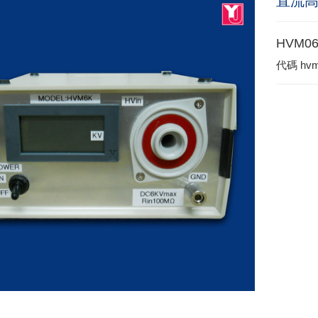
直流
HVM0
代碼
hv