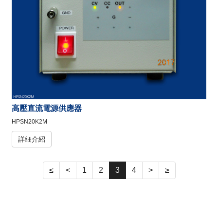
高壓直流電源供應器
HPSN20K2M
詳細介紹
≤
<
1
2
3
4
>
≥